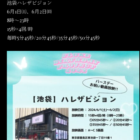
池袋ハレザビジョン
6月1日㈯、6月2日㈰
8時～23時
15秒×4回/時
毎時5分45秒/20分45秒/35分45秒/50分45秒